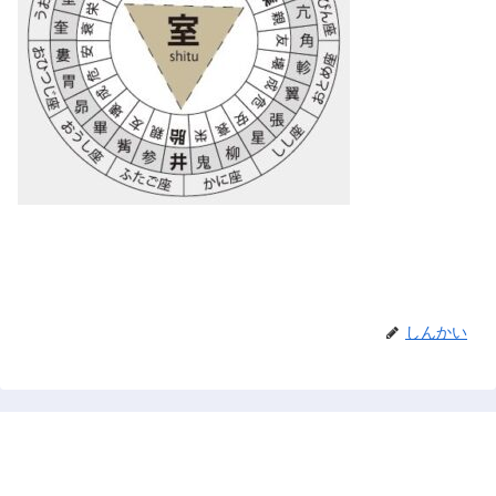
しんかい
禅と占い