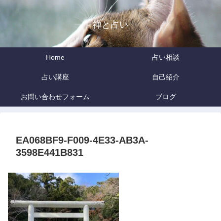
禅と占い
Home
占い相談
占い講座
自己紹介
お問い合わせフォーム
ブログ
EA068BF9-F009-4E33-AB3A-
3598E441B831