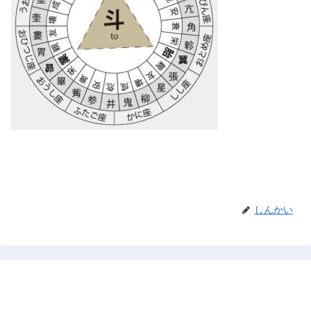
しんかい
禅と占い