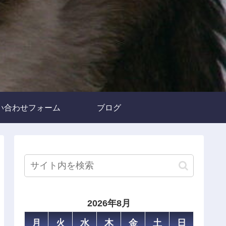
い合わせフォーム
ブログ
2026年8月
月
火
水
木
金
土
日