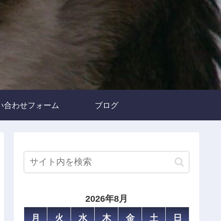
い合わせフォーム
ブログ
2026年8月
月
火
水
木
金
土
日