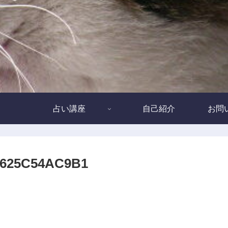
占い講座
自己紹介
お問
F625C54AC9B1