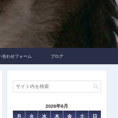
い合わせフォーム
ブログ
2026年8月
月
火
水
木
金
土
日