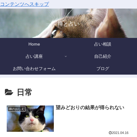
コンテンツへスキップ
禅と占い
Home
占い相談
占い講座
自己紹介
お問い合わせフォーム
ブログ
日常
望みどおりの結果が得られない
禅のおしえ
2021.04.16