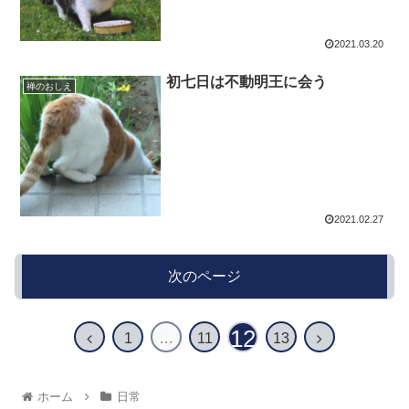
2021.03.20
初七日は不動明王に会う
禅のおしえ
2021.02.27
次のページ
12
前
次
1
…
11
13
へ
へ
ホーム
日常