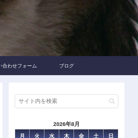
い合わせフォーム
ブログ
2026年8月
月
火
水
木
金
土
日