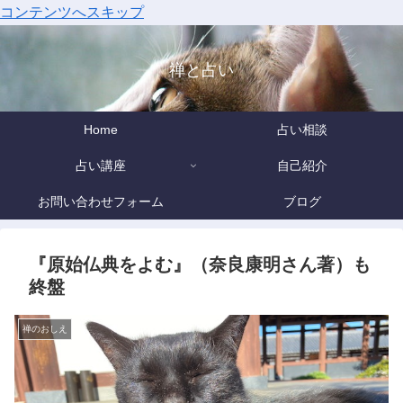
コンテンツへスキップ
禅と占い
Home
占い相談
占い講座
自己紹介
お問い合わせフォーム
ブログ
『原始仏典をよむ』（奈良康明さん著）も
終盤
禅のおしえ