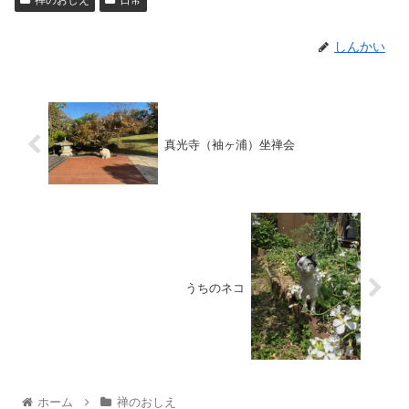
禅のおしえ
日常
しんかい
真光寺（袖ヶ浦）坐禅会
うちのネコ
ホーム
禅のおしえ