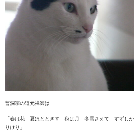
曹洞宗の道元禅師は
「春は花 夏ほととぎす 秋は月 冬雪さえて すずしか
りけり」