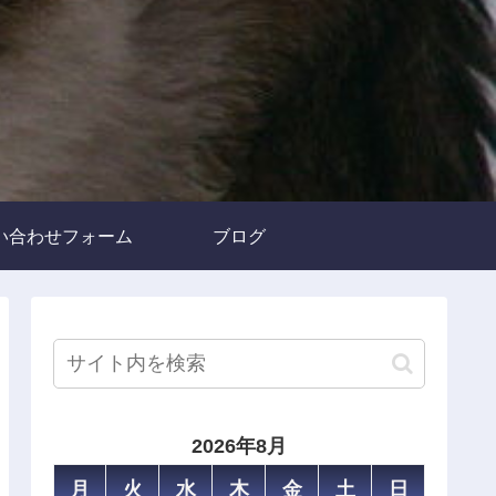
い合わせフォーム
ブログ
2026年8月
月
火
水
木
金
土
日