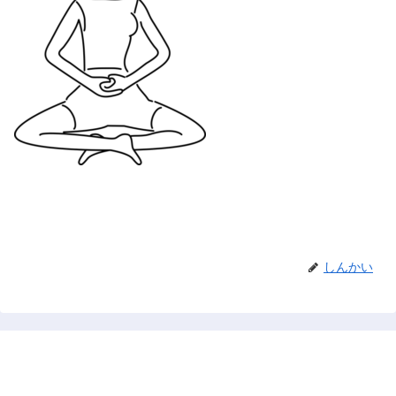
しんかい
禅と占い