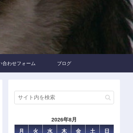
い合わせフォーム
ブログ
2026年8月
月
火
水
木
金
土
日