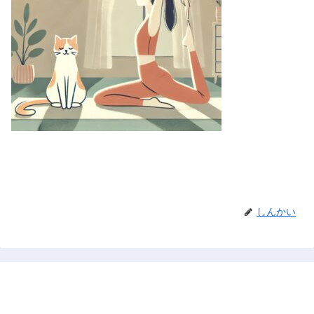
しんかい
禅と占い