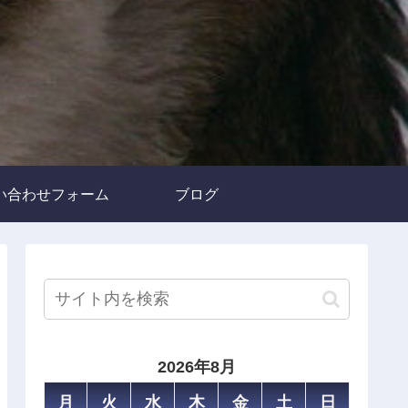
い合わせフォーム
ブログ
2026年8月
月
火
水
木
金
土
日