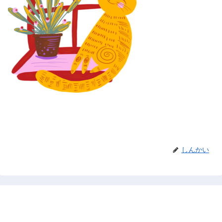
しんかい
禅と占い