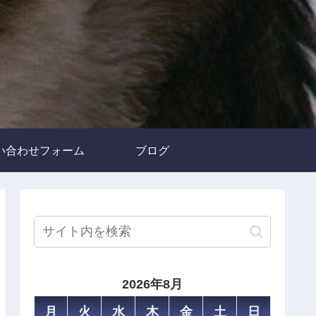
い合わせフォーム
ブログ
2026年8月
月
火
水
木
金
土
日